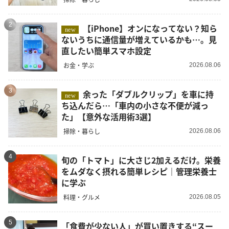
2
【iPhone】オンになってない？知ら
new
ないうちに通信量が増えているかも…。見
直したい簡単スマホ設定
お金・学ぶ
2026.08.06
3
余った「ダブルクリップ」を車に持
new
ち込んだら…「車内の小さな不便が減っ
た」【意外な活用術3選】
掃除・暮らし
2026.08.06
4
旬の「トマト」に大さじ2加えるだけ。栄養
をムダなく摂れる簡単レシピ｜管理栄養士
に学ぶ
料理・グルメ
2026.08.05
5
「食費が少ない人」が買い置きする“スー