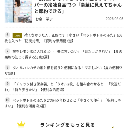
パーの冷凍食品”3つ「豪華に見えてちゃん
と節約できる」
お金・学ぶ
2026.08.05
捨てなかった人、正解です！小さい「ペットボトルのふた」に6
6
new
枚も入った「防災対策」【便利な活用術3選】
桃をレモン水に入れると…「夫に言いたい」「見た目がきれい」【夏の
7
果物の知って得する知恵3選】
タオルハンカチの縦と横を縫うと便利になる！マネしたい【夏の便利ワ
8
ザ3選】
「チャック付き保存袋」と「タオル2枚」を組み合わせると…「快適だ
9
わ」「持ち歩きたい」【便利な活用術】
ペットボトルのふたを2つ組み合わせると「小さくて便利」「収納しや
10
すい」【便利な活用術3選】
ランキングをもっと見る