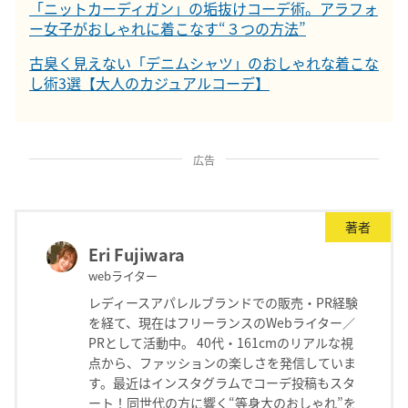
「ニットカーディガン」の垢抜けコーデ術。アラフォ
ー女子がおしゃれに着こなす“３つの方法”
古臭く見えない「デニムシャツ」のおしゃれな着こな
し術3選【大人のカジュアルコーデ】
広告
著者
Eri Fujiwara
webライター
レディースアパレルブランドでの販売・PR経験
を経て、現在はフリーランスのWebライター／
PRとして活動中。 40代・161cmのリアルな視
点から、ファッションの楽しさを発信していま
す。最近はインスタグラムでコーデ投稿もスタ
ート！同世代の方に響く“等身大のおしゃれ”を