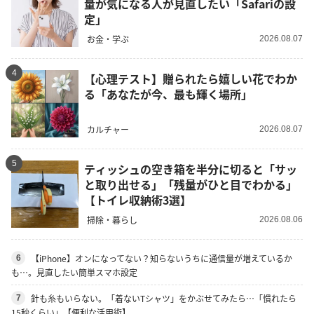
量が気になる人が見直したい「Safariの設
定」
お金・学ぶ
2026.08.07
4
【心理テスト】贈られたら嬉しい花でわか
る「あなたが今、最も輝く場所」
カルチャー
2026.08.07
5
ティッシュの空き箱を半分に切ると「サッ
と取り出せる」「残量がひと目でわかる」
【トイレ収納術3選】
掃除・暮らし
2026.08.06
【iPhone】オンになってない？知らないうちに通信量が増えているか
6
も…。見直したい簡単スマホ設定
針も糸もいらない。「着ないTシャツ」をかぶせてみたら…「慣れたら
7
15秒くらい」【便利な活用術】