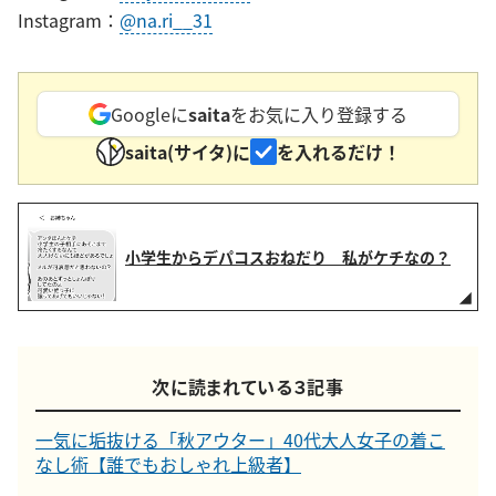
Instagram：
@na.ri__31
Googleに
saita
をお気に入り登録する
saita(サイタ)に
を入れるだけ！
小学生からデパコスおねだり 私がケチなの？
次に読まれている３記事
一気に垢抜ける「秋アウター」40代大人女子の着こ
なし術【誰でもおしゃれ上級者】