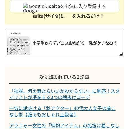
Googleに
saita
をお気に入り登録する
saita(サイタ)に
を入れるだけ！
小学生からデパコスおねだり 私がケチなの？
次に読まれている３記事
「秋服、何を着たらいいかわからない」に解答！スタ
イリストが提案する3つの垢抜けコーデ
一気に垢抜ける「秋アウター」40代大人女子の着こ
なし術【誰でもおしゃれ上級者】
アラフォー女性の「柄物アイテム」の垢抜け着こなし