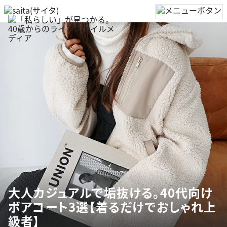
大人カジュアルで垢抜ける。40代向け
ボアコート3選【着るだけでおしゃれ上
級者】