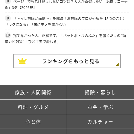
ベージュでも老け見えしないコツは？大人が真似したい「垢抜けコーデ
8
術」3選【2026夏】
「トイレ掃除が面倒…」を解決！お掃除のプロがやめた【3つのこと】
9
「ラクになる」「床にモノを置かない」
捨てなかった人、正解です。「ペットボトルのふた」を置くだけの"簡
10
単カビ対策"「ひと工夫で変わる」
ランキングをもっと見る
家族・人間関係
掃除・暮らし
料理・グルメ
お金・学ぶ
心と体
カルチャー