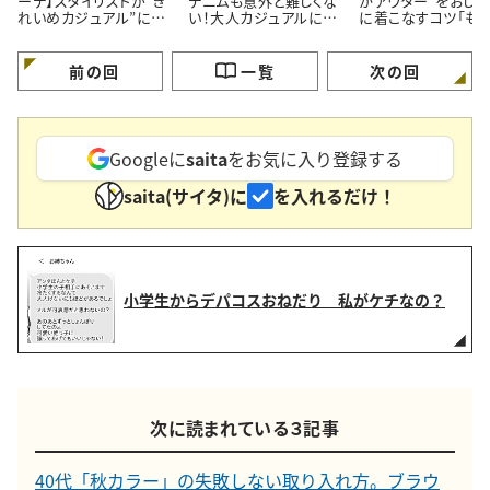
ーデ】スタイリストが“き
デニムも意外と難しくな
かアウター”をおしゃ
れいめカジュアル”に欠
い！大人カジュアルに着
に着こなすコツ「も
かせないコーデを先行
こなす「おしゃれコーデ
け見えしない！」
紹介
術」
前の回
一覧
次の回
Googleに
saita
をお気に入り登録する
saita(サイタ)に
を入れるだけ！
小学生からデパコスおねだり 私がケチなの？
次に読まれている３記事
40代「秋カラー」の失敗しない取り入れ方。ブラウ