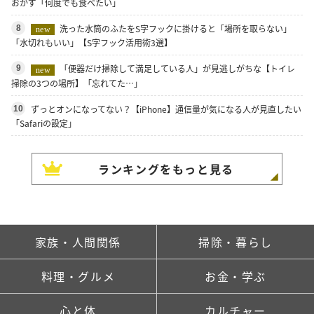
おかず「何度でも食べたい」
洗った水筒のふたをS字フックに掛けると「場所を取らない」
8
new
「水切れもいい」【S字フック活用術3選】
「便器だけ掃除して満足している人」が見逃しがちな【トイレ
9
new
掃除の3つの場所】「忘れてた…」
ずっとオンになってない？【iPhone】通信量が気になる人が見直したい
10
「Safariの設定」
ランキングをもっと見る
家族・人間関係
掃除・暮らし
料理・グルメ
お金・学ぶ
心と体
カルチャー