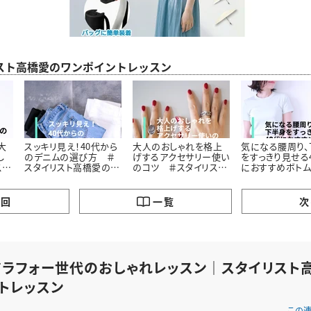
スト高橋愛のワンポイントレッスン
大
スッキリ見え！40代から
大人のおしゃれを格上
気になる腰周り、
し
のデニムの選び方 ＃
げするアクセサリー使い
をすっきり見せる
スト
スタイリスト高橋愛の着
のコツ ＃スタイリスト
におすすめボトム
ク
こなしテク｜vol.2
高橋愛の着こなしテク
スタイリスト高橋
｜vol.3
こなしテク｜vol.
の回
一覧
次
アラフォー世代のおしゃれレッスン｜スタイリスト
トレッスン
この