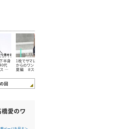
下半身
1枚でサマになる！40代
【大人のスポーツサンダ
おしゃれも紫
40代
からのワンピース入門：
ルコーデ】失敗しないた
も叶える帽子
ス ＃
夏編 ＃スタイリスト高
めの3つのポイント＃ス
方 ＃スタイ
愛の着
橋愛の着こなしテク｜
タイリスト高橋愛の着こ
愛の着こなし
4
vol.5
なしテク｜vol.6
vol.7
の回
高橋愛のワ
連載ページを見る