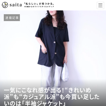
連載記事
一気にこなれ感が出る！“きれいめ
派”も“カジュアル派”も今買い足した
いのは「半袖ジャケット」