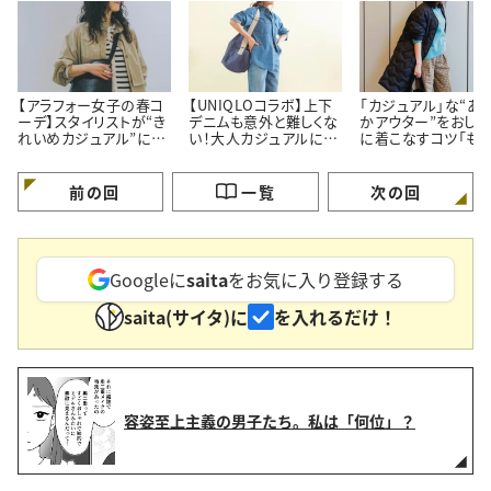
【アラフォー女子の春コ
【UNIQLOコラボ】上下
「カジュアル」な“あ
ーデ】スタイリストが“き
デニムも意外と難しくな
かアウター”をおしゃ
れいめカジュアル”に欠
い！大人カジュアルに着
に着こなすコツ「も
かせないコーデを先行
こなす「おしゃれコーデ
け見えしない！」
紹介
術」
前の回
一覧
次の回
Googleに
saita
をお気に入り登録する
saita(サイタ)に
を入れるだけ！
容姿至上主義の男子たち。私は「何位」？