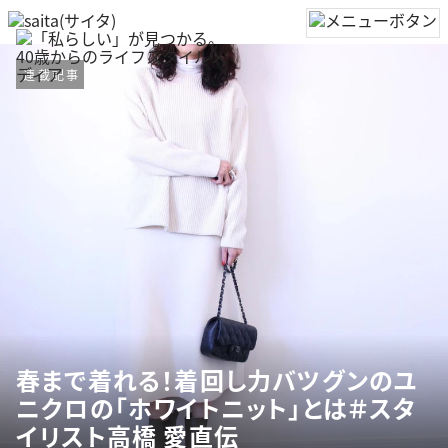
連載記事
春まで着れる！着回し力バツグンのユ
ニクロの「ホワイトニット」とは＃スタ
イリスト高橋 愛直伝