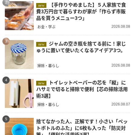
2
【手作りやめました】５人家族で食
new
費3万円台で暮らすわが家が「作らず市販
品を買うメニュー3つ」
お金・学ぶ
2026.08.08
3
ジャムの空き瓶を捨てる前に！家じ
new
ゅうに置いて使いたくなるアイデア3つ。
掃除・暮らし
2026.08.08
4
トイレットペーパーの芯を「縦」に
new
ハサミで切ると掃除で便利【芯の掃除活用
術3選】
掃除・暮らし
2026.08.07
5
捨てなかった人、正解です！小さい「ペッ
トボトルのふた」に6枚も入った「防災対
策」【便利な活用術3選】