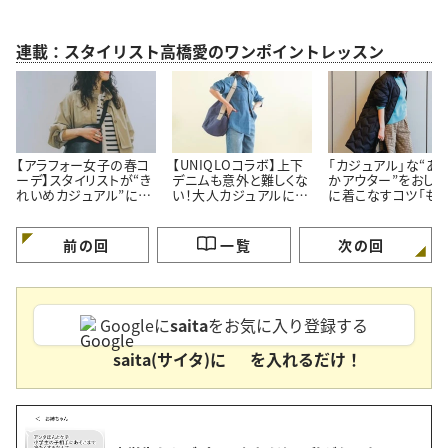
連載：スタイリスト高橋愛のワンポイントレッスン
【アラフォー女子の春コ
【UNIQLOコラボ】上下
「カジュアル」な“あ
ーデ】スタイリストが“き
デニムも意外と難しくな
かアウター”をおしゃ
れいめカジュアル”に欠
い！大人カジュアルに着
に着こなすコツ「も
かせないコーデを先行
こなす「おしゃれコーデ
け見えしない！」
紹介
術」
前の回
一覧
次の回
Googleに
saita
をお気に入り登録する
saita(サイタ)に
を入れるだけ！