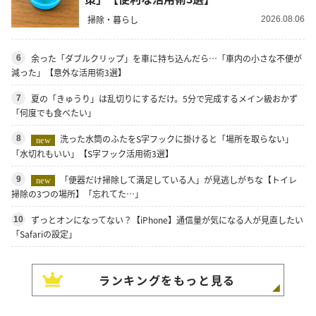
掃除・暮らし
2026.08.06
余った「ダブルクリップ」を車に持ち込んだら…「車内の小さな不便が
6
減った」【意外な活用術3選】
夏の「きゅうり」は乱切りにするだけ。5分で完成するメイン級おかず
7
「何度でも食べたい」
洗った水筒のふたをS字フックに掛けると「場所を取らない」
8
new
「水切れもいい」【S字フック活用術3選】
「便器だけ掃除して満足している人」が見逃しがちな【トイレ
9
new
掃除の3つの場所】「忘れてた…」
ずっとオンになってない？【iPhone】通信量が気になる人が見直したい
10
「Safariの設定」
ランキングをもっと見る