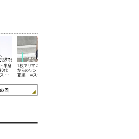
下半身
1枚でサマになる！40代
【大人のスポーツサンダ
おしゃれも紫
40代
からのワンピース入門：
ルコーデ】失敗しないた
も叶える帽子
ス ＃
夏編 ＃スタイリスト高
めの3つのポイント＃ス
方 ＃スタイ
愛の着
橋愛の着こなしテク｜
タイリスト高橋愛の着こ
愛の着こなし
4
vol.5
なしテク｜vol.6
vol.7
の回