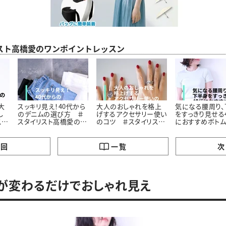
スト高橋愛のワンポイントレッスン
大
スッキリ見え！40代から
大人のおしゃれを格上
気になる腰周り、
し
のデニムの選び方 ＃
げするアクセサリー使い
をすっきり見せる
スト
スタイリスト高橋愛の着
のコツ ＃スタイリスト
におすすめボトム
ク
こなしテク｜vol.2
高橋愛の着こなしテク
スタイリスト高橋
｜vol.3
こなしテク｜vol.
の回
一覧
次
が変わるだけでおしゃれ見え