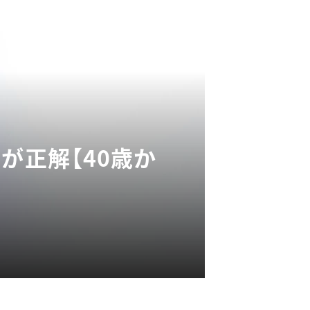
が正解【40歳か