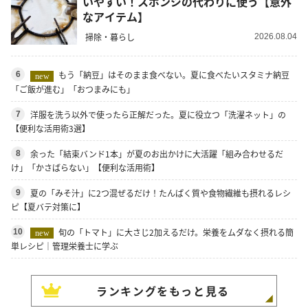
いやすい！スポンジの代わりに使う【意外
なアイテム】
掃除・暮らし
2026.08.04
もう「納豆」はそのまま食べない。夏に食べたいスタミナ納豆
6
new
「ご飯が進む」「おつまみにも」
洋服を洗う以外で使ったら正解だった。夏に役立つ「洗濯ネット」の
7
【便利な活用術3選】
余った「結束バンド1本」が夏のお出かけに大活躍「組み合わせるだ
8
け」「かさばらない」【便利な活用術】
夏の「みそ汁」に2つ混ぜるだけ！たんぱく質や食物繊維も摂れるレシ
9
ピ【夏バテ対策に】
旬の「トマト」に大さじ2加えるだけ。栄養をムダなく摂れる簡
10
new
単レシピ｜管理栄養士に学ぶ
ランキングをもっと見る