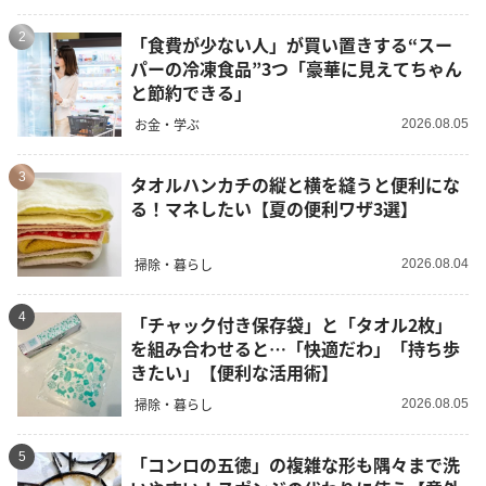
2
「食費が少ない人」が買い置きする“スー
パーの冷凍食品”3つ「豪華に見えてちゃん
と節約できる」
お金・学ぶ
2026.08.05
3
タオルハンカチの縦と横を縫うと便利にな
る！マネしたい【夏の便利ワザ3選】
掃除・暮らし
2026.08.04
4
「チャック付き保存袋」と「タオル2枚」
を組み合わせると…「快適だわ」「持ち歩
きたい」【便利な活用術】
掃除・暮らし
2026.08.05
5
「コンロの五徳」の複雑な形も隅々まで洗