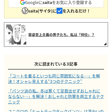
Googleに
saita
をお気に入り登録する
saita(サイタ)に
を入れるだけ！
容姿至上主義の男子たち。私は「何位」？
次に読まれている３記事
「コートを着るといつも同じ雰囲気になる…」を解
決！オシャレ見えする“3つのテクニック”
「パンツ派の私。冬は寒くて足首出せずおしゃれに
ならない…」を解決！おしゃれと防寒を両立するテク
ニック
ユニクロの「ヒートテックタックパンツ」は温かいの