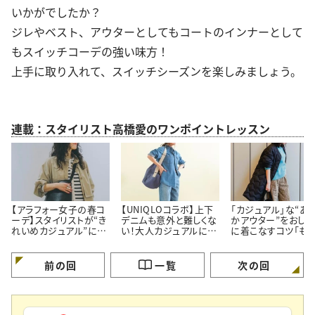
いかがでしたか？
ジレやベスト、アウターとしてもコートのインナーとして
もスイッチコーデの強い味方！
上手に取り入れて、スイッチシーズンを楽しみましょう。
連載：スタイリスト高橋愛のワンポイントレッスン
【アラフォー女子の春コ
【UNIQLOコラボ】上下
「カジュアル」な“あ
ーデ】スタイリストが“き
デニムも意外と難しくな
かアウター”をおしゃ
れいめカジュアル”に欠
い！大人カジュアルに着
に着こなすコツ「も
かせないコーデを先行
こなす「おしゃれコーデ
け見えしない！」
紹介
術」
前の回
一覧
次の回