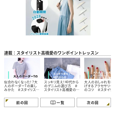
連載：スタイリスト高橋愛のワンポイントレッスン
似合わなくなった！？大
スッキリ見え！40代から
大人のおしゃれを格
人のボーダーTの楽し
のデニムの選び方 ＃
げするアクセサリー
みかた ＃スタイリスト
スタイリスト高橋愛の着
のコツ ＃スタイリ
高橋愛の着こなしテク
こなしテク｜vol.2
高橋愛の着こなしテ
｜vol.1
｜vol.3
前の回
一覧
次の回