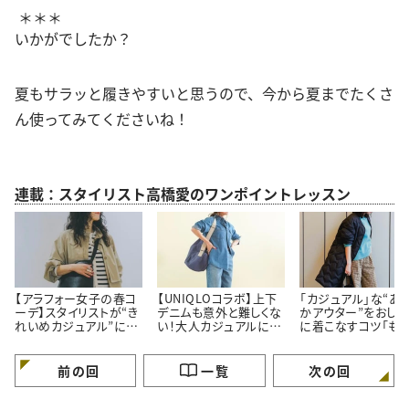
＊＊＊
いかがでしたか？
夏もサラッと履きやすいと思うので、今から夏までたくさ
ん使ってみてくださいね！
連載：スタイリスト高橋愛のワンポイントレッスン
【アラフォー女子の春コ
【UNIQLOコラボ】上下
「カジュアル」な“あ
ーデ】スタイリストが“き
デニムも意外と難しくな
かアウター”をおしゃ
れいめカジュアル”に欠
い！大人カジュアルに着
に着こなすコツ「も
かせないコーデを先行
こなす「おしゃれコーデ
け見えしない！」
紹介
術」
前の回
一覧
次の回