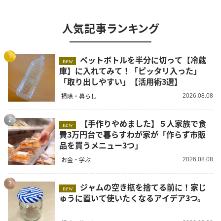
人気記事ランキング
1
ペットボトルを半分に切って【冷蔵
new
庫】に入れてみて！「ピッタリ入った」
「取り出しやすい」【活用術3選】
掃除・暮らし
2026.08.08
2
【手作りやめました】５人家族で食
new
費3万円台で暮らすわが家が「作らず市販
品を買うメニュー3つ」
お金・学ぶ
2026.08.08
3
ジャムの空き瓶を捨てる前に！家じ
new
ゅうに置いて使いたくなるアイデア3つ。