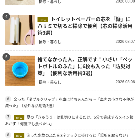
掃除・暮らし
2026.08.08
4
トイレットペーパーの芯を「縦」に
new
ハサミで切ると掃除で便利【芯の掃除活用
術3選】
掃除・暮らし
2026.08.07
5
捨てなかった人、正解です！小さい「ペッ
トボトルのふた」に6枚も入った「防災対
策」【便利な活用術3選】
掃除・暮らし
2026.08.06
余った「ダブルクリップ」を車に持ち込んだら…「車内の小さな不便が
6
減った」【意外な活用術3選】
夏の「きゅうり」は乱切りにするだけ。5分で完成するメイン級
7
new
おかず「何度でも食べたい」
洗った水筒のふたをS字フックに掛けると「場所を取らない」
8
new