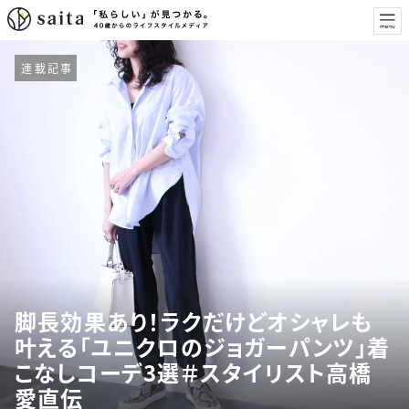
連載記事
脚長効果あり！ラクだけどオシャレも
叶える「ユニクロのジョガーパンツ」着
こなしコーデ3選＃スタイリスト高橋
愛直伝