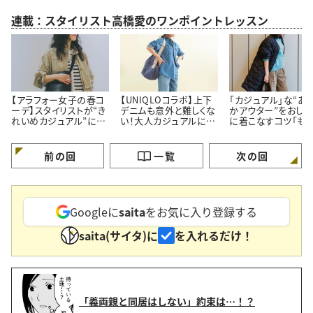
連載：スタイリスト高橋愛のワンポイントレッスン
【アラフォー女子の春コ
【UNIQLOコラボ】上下
「カジュアル」な“あ
ーデ】スタイリストが“き
デニムも意外と難しくな
かアウター”をおしゃ
れいめカジュアル”に欠
い！大人カジュアルに着
に着こなすコツ「も
かせないコーデを先行
こなす「おしゃれコーデ
け見えしない！」
紹介
術」
前の回
一覧
次の回
Googleに
saita
をお気に入り登録する
saita(サイタ)に
を入れるだけ！
「義両親と同居はしない」約束は…！？