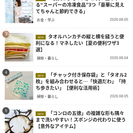
る“スーパーの冷凍食品”3つ「豪華に見え
てちゃんと節約できる」
お金・学ぶ
2026.08.05
3
タオルハンカチの縦と横を縫うと便
new
利になる！マネしたい【夏の便利ワザ3
選】
掃除・暮らし
2026.08.04
4
「チャック付き保存袋」と「タオル2
new
枚」を組み合わせると…「快適だわ」「持
ち歩きたい」【便利な活用術】
掃除・暮らし
2026.08.05
5
「コンロの五徳」の複雑な形も隅々
new
まで洗いやすい！スポンジの代わりに使う
【意外なアイテム】