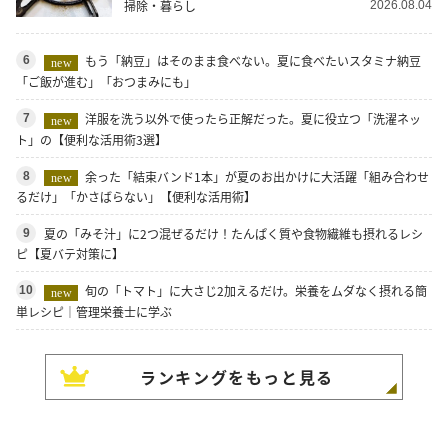
掃除・暮らし
2026.08.04
もう「納豆」はそのまま食べない。夏に食べたいスタミナ納豆
6
new
「ご飯が進む」「おつまみにも」
洋服を洗う以外で使ったら正解だった。夏に役立つ「洗濯ネッ
7
new
ト」の【便利な活用術3選】
余った「結束バンド1本」が夏のお出かけに大活躍「組み合わせ
8
new
るだけ」「かさばらない」【便利な活用術】
夏の「みそ汁」に2つ混ぜるだけ！たんぱく質や食物繊維も摂れるレシ
9
ピ【夏バテ対策に】
旬の「トマト」に大さじ2加えるだけ。栄養をムダなく摂れる簡
10
new
単レシピ｜管理栄養士に学ぶ
ランキングをもっと見る