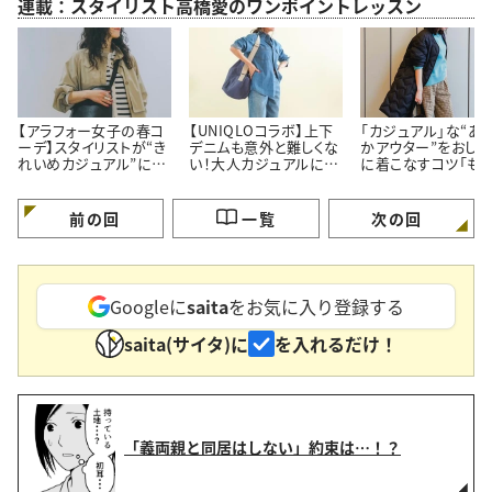
連載：スタイリスト高橋愛のワンポイントレッスン
【アラフォー女子の春コ
【UNIQLOコラボ】上下
「カジュアル」な“あ
ーデ】スタイリストが“き
デニムも意外と難しくな
かアウター”をおしゃ
れいめカジュアル”に欠
い！大人カジュアルに着
に着こなすコツ「も
かせないコーデを先行
こなす「おしゃれコーデ
け見えしない！」
紹介
術」
前の回
一覧
次の回
Googleに
saita
をお気に入り登録する
saita(サイタ)に
を入れるだけ！
「義両親と同居はしない」約束は…！？