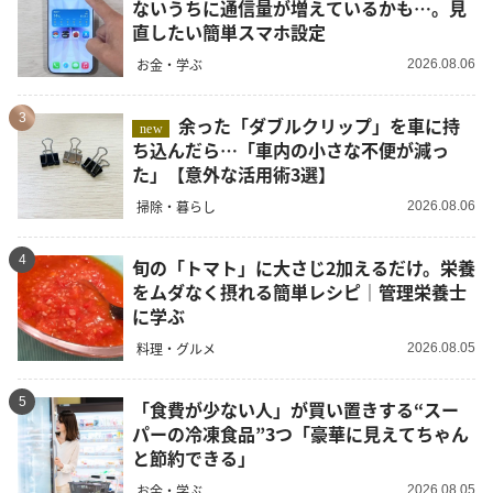
ないうちに通信量が増えているかも…。見
直したい簡単スマホ設定
お金・学ぶ
2026.08.06
3
余った「ダブルクリップ」を車に持
new
ち込んだら…「車内の小さな不便が減っ
た」【意外な活用術3選】
掃除・暮らし
2026.08.06
4
旬の「トマト」に大さじ2加えるだけ。栄養
をムダなく摂れる簡単レシピ｜管理栄養士
に学ぶ
料理・グルメ
2026.08.05
5
「食費が少ない人」が買い置きする“スー
パーの冷凍食品”3つ「豪華に見えてちゃん
と節約できる」
お金・学ぶ
2026.08.05