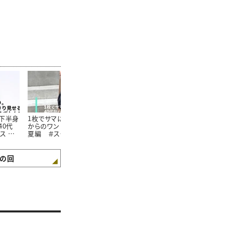
下半身
1枚でサマになる！40代
【大人のスポーツサンダ
おしゃれも紫
40代
からのワンピース入門：
ルコーデ】失敗しないた
も叶える帽子
ス ＃
夏編 ＃スタイリスト高
めの3つのポイント＃ス
方 ＃スタイ
愛の着
橋愛の着こなしテク｜
タイリスト高橋愛の着こ
愛の着こなし
4
vol.5
なしテク｜vol.6
vol.7
の回