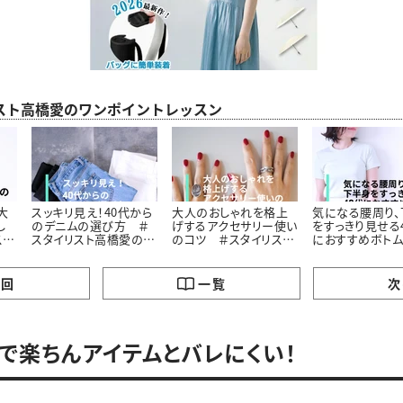
スト高橋愛のワンポイントレッスン
大
スッキリ見え！40代から
大人のおしゃれを格上
気になる腰周り、
し
のデニムの選び方 ＃
げするアクセサリー使い
をすっきり見せる
スト
スタイリスト高橋愛の着
のコツ ＃スタイリスト
におすすめボトム
ク
こなしテク｜vol.2
高橋愛の着こなしテク
スタイリスト高橋
｜vol.3
こなしテク｜vol.
の回
一覧
次
で楽ちんアイテムとバレにくい！