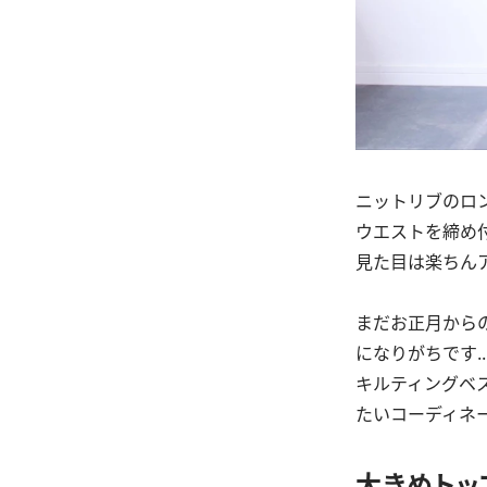
ニットリブのロ
ウエストを締め
見た目は楽ちん
まだお正月から
になりがちです....
キルティングベ
たいコーディネ
大きめトッ