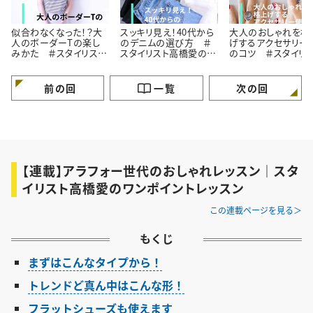
似合わなくなった！？大
スッキリ見え！40代から
大人のおしゃれを格
人のボーダーTの楽し
のデニムの選び方 ＃
げするアクセサリー
みかた ＃スタイリスト
スタイリスト高橋愛の着
のコツ ＃スタイリ
高橋愛の着こなしテク
こなしテク｜vol.2
高橋愛の着こなしテ
｜vol.1
｜vol.3
前の回
一覧
次の回
【連載】アラフォー世代のおしゃれレッスン｜スタ
イリスト高橋愛のワンポイントレッスン
この連載ページを見る
もくじ
まずはこんなタイプから！
トレンドど真ん中はこんな形！
フラットシューズも使えます