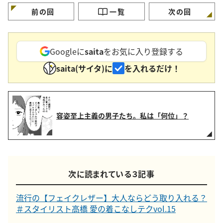
紹介
術」
前の回
一覧
次の回
Googleに
saita
をお気に入り登録する
saita(サイタ)に
を入れるだけ！
容姿至上主義の男子たち。私は「何位」？
次に読まれている３記事
流行の【フェイクレザー】大人ならどう取り入れる？
＃スタイリスト高橋 愛の着こなしテクvol.15