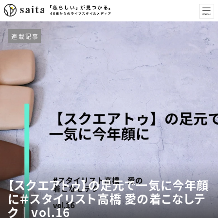
連載記事
【スクエアトゥ】の足元で一気に今年顔
に＃スタイリスト高橋 愛の着こなしテ
ク｜vol.16