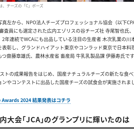
は、チーズの「C」ポーズ
真左から、NPO法人チーズプロフェッショナル協会（以下CP
4で審査員にも選定された広内エゾリスの谷チーズ社 寺尾智也氏
2年連続でWCAにも出品している注目の生産者 木次乳業の川本
を表彰し、グランドハイアット東京やコンラッド東京で日本料
つ齋藤章雄氏、農林水産省 畜産局 牛乳乳製品課 伊藤寿氏で
テストの成果報告をはじめ、国産ナチュラルチーズの新たな食べ
ョンやコンテストに出品した国産チーズの試食会が実施されま
se Awards 2024 結果発表はコチラ
内大会「JCA」のグランプリに輝いたのは