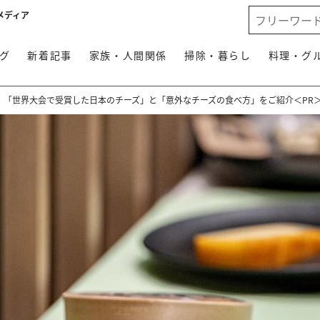
メディア
グ
新着記事
家族・人間関係
掃除・暮らし
料理・グ
！「世界大会で受賞した日本のチーズ」と「意外なチーズの食べ方」をご紹介＜PR