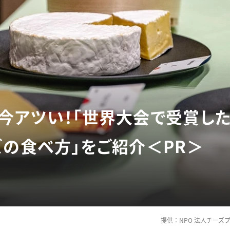
今アツい！「世界大会で受賞した
ズの食べ方」をご紹介＜PR＞
提供：NPO 法人チーズ