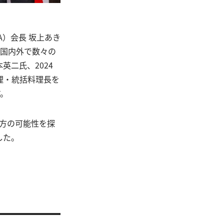
A）会長 坂上あき
、国内外で数々の
英二氏、2024
理・統括料理長を
す。
方の可能性を探
した。