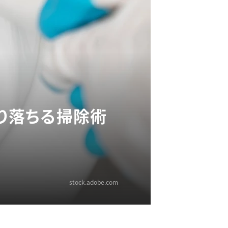
そり落ちる掃除術
stock.adobe.com