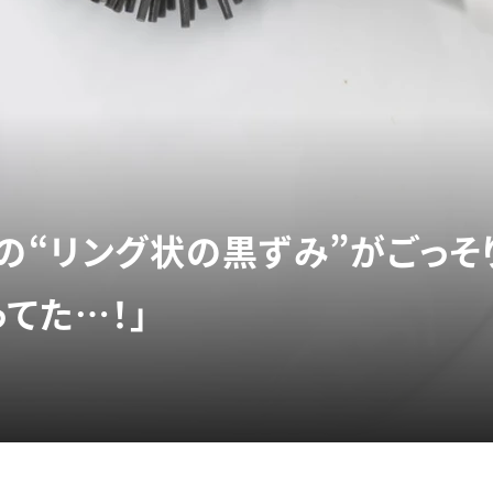
」の“リング状の黒ずみ”がごっ
てた…！」