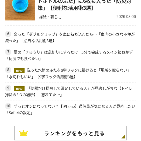
トボトルのふた」に6枚も入った「防災対
策」【便利な活用術3選】
掃除・暮らし
2026.08.06
余った「ダブルクリップ」を車に持ち込んだら…「車内の小さな不便が
6
減った」【意外な活用術3選】
夏の「きゅうり」は乱切りにするだけ。5分で完成するメイン級おかず
7
「何度でも食べたい」
洗った水筒のふたをS字フックに掛けると「場所を取らない」
8
new
「水切れもいい」【S字フック活用術3選】
「便器だけ掃除して満足している人」が見逃しがちな【トイレ
9
new
掃除の3つの場所】「忘れてた…」
ずっとオンになってない？【iPhone】通信量が気になる人が見直したい
10
「Safariの設定」
ランキングをもっと見る