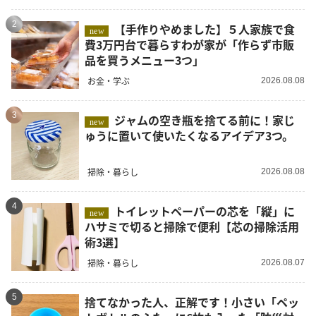
2
【手作りやめました】５人家族で食
new
費3万円台で暮らすわが家が「作らず市販
品を買うメニュー3つ」
お金・学ぶ
2026.08.08
3
ジャムの空き瓶を捨てる前に！家じ
new
ゅうに置いて使いたくなるアイデア3つ。
掃除・暮らし
2026.08.08
4
トイレットペーパーの芯を「縦」に
new
ハサミで切ると掃除で便利【芯の掃除活用
術3選】
掃除・暮らし
2026.08.07
5
捨てなかった人、正解です！小さい「ペッ