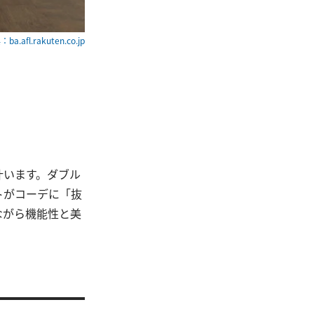
ba.afl.rakuten.co.jp
叶います。ダブル
トがコーデに「抜
ながら機能性と美