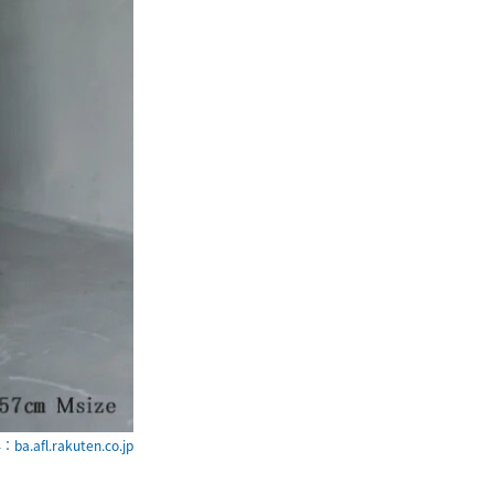
ba.afl.rakuten.co.jp