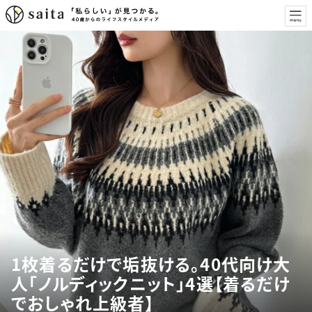
1枚着るだけで垢抜ける。40代向け大
人「ノルディックニット」4選【着るだけ
でおしゃれ上級者】