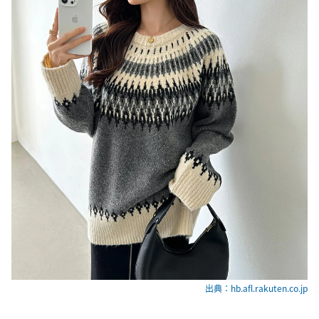
出典：hb.afl.rakuten.co.jp