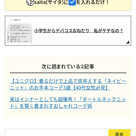
saita(サイタ)に
を入れるだけ！
小学生からデパコスおねだり 私がケチなの？
次に読まれている２記事
【ユニクロ】着るだけで上品で高見えする「ネイビー
ニット」のお手本コーデ3選【40代女性必見】
実はインナーとしても超優秀！「タートルネックニッ
ト」を賢く着まわすおしゃれコーデ術
著者