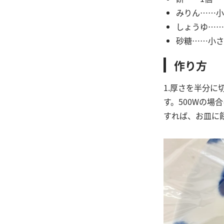
みりん……小
しょうゆ……
砂糖……小さ
作り方
1.厚さを半分に
す。500Wの場
すれば、お皿に