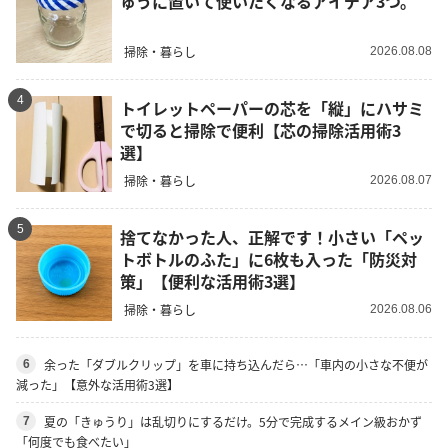
ゅうに置いて使いたくなるアイデア3つ。
掃除・暮らし
2026.08.08
4
トイレットペーパーの芯を「縦」にハサミ
で切ると掃除で便利【芯の掃除活用術3
選】
掃除・暮らし
2026.08.07
5
捨てなかった人、正解です！小さい「ペッ
トボトルのふた」に6枚も入った「防災対
策」【便利な活用術3選】
掃除・暮らし
2026.08.06
余った「ダブルクリップ」を車に持ち込んだら…「車内の小さな不便が
6
減った」【意外な活用術3選】
夏の「きゅうり」は乱切りにするだけ。5分で完成するメイン級おかず
7
「何度でも食べたい」