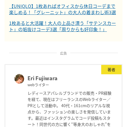
【UNIQLO】1枚あればオフィスから休日コーデまで
楽しめる！「グレーニット」の大人の着まわし術3選
1枚あると大活躍！大人の上品さ漂う「サテンスカー
ト」の垢抜けコーデ3選「周りからも好印象！」
広告
著者
Eri Fujiwara
webライター
レディースアパレルブランドでの販売・PR経験
を経て、現在はフリーランスのWebライター／
PRとして活動中。 40代・161cmのリアルな視
点から、ファッションの楽しさを発信していま
す。最近はインスタグラムでコーデ投稿もスタ
ート！同世代の方に響く“等身大のおしゃれ”を