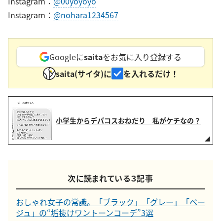
Instagram：
@00yoyoyo
Instagram：
@nohara1234567
Googleに
saita
をお気に入り登録する
saita(サイタ)に
を入れるだけ！
小学生からデパコスおねだり 私がケチなの？
次に読まれている３記事
おしゃれ女子の常識。「ブラック」「グレー」「ベー
ジュ」の“垢抜けワントーンコーデ”3選