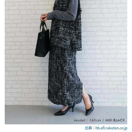
出典：hb.afl.rakuten.co.jp