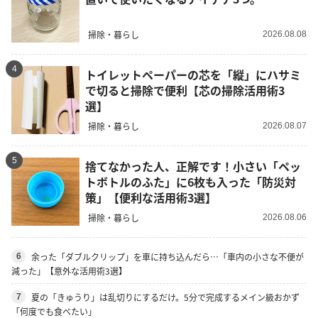
掃除・暮らし
2026.08.08
4
トイレットペーパーの芯を「縦」にハサミ
で切ると掃除で便利【芯の掃除活用術3
選】
掃除・暮らし
2026.08.07
5
捨てなかった人、正解です！小さい「ペッ
トボトルのふた」に6枚も入った「防災対
策」【便利な活用術3選】
掃除・暮らし
2026.08.06
余った「ダブルクリップ」を車に持ち込んだら…「車内の小さな不便が
6
減った」【意外な活用術3選】
夏の「きゅうり」は乱切りにするだけ。5分で完成するメイン級おかず
7
「何度でも食べたい」