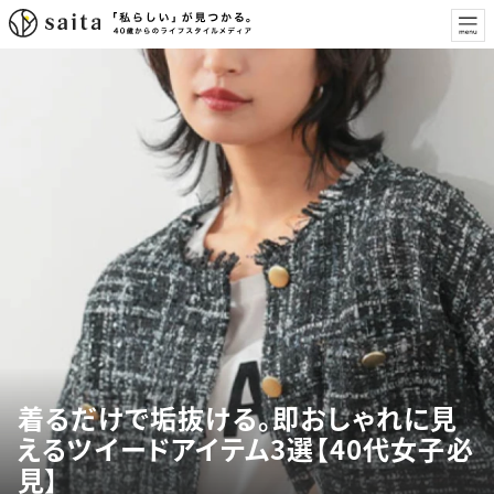
着るだけで垢抜ける。即おしゃれに見
えるツイードアイテム3選【40代女子必
見】