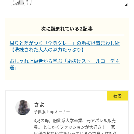
次に読まれている２記事
周りと差がつく「全身グレー」の垢抜け着まわし術
【洗練された大人の魅力たっぷり】
おしゃれ上級者から学ぶ「垢抜けストールコーデ４
選」
著者
さよ
子供服shopオーナー
3児の母。服飾系大学卒業、元アパレル販売
員。 とにかくファッションが大好き！！ 家
庭科の教員免許をもっているので食・住も任