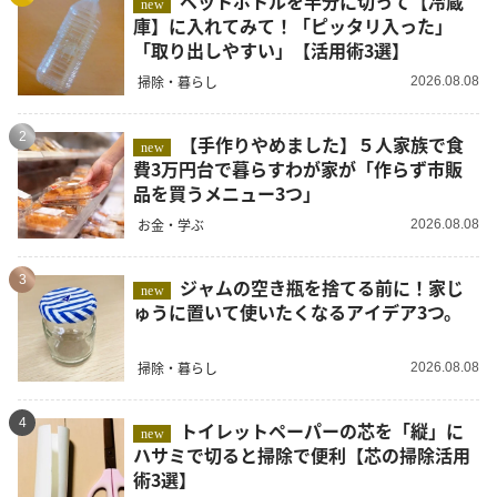
ペットボトルを半分に切って【冷蔵
new
庫】に入れてみて！「ピッタリ入った」
「取り出しやすい」【活用術3選】
掃除・暮らし
2026.08.08
2
【手作りやめました】５人家族で食
new
費3万円台で暮らすわが家が「作らず市販
品を買うメニュー3つ」
お金・学ぶ
2026.08.08
3
ジャムの空き瓶を捨てる前に！家じ
new
ゅうに置いて使いたくなるアイデア3つ。
掃除・暮らし
2026.08.08
4
トイレットペーパーの芯を「縦」に
new
ハサミで切ると掃除で便利【芯の掃除活用
術3選】