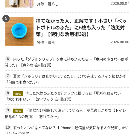
掃除・暮らし
2026.08.07
5
捨てなかった人、正解です！小さい「ペッ
トボトルのふた」に6枚も入った「防災対
策」【便利な活用術3選】
掃除・暮らし
2026.08.06
余った「ダブルクリップ」を車に持ち込んだら…「車内の小さな不便が
6
減った」【意外な活用術3選】
夏の「きゅうり」は乱切りにするだけ。5分で完成するメイン級おかず
7
「何度でも食べたい」
洗った水筒のふたをS字フックに掛けると「場所を取らない」
8
new
「水切れもいい」【S字フック活用術3選】
「便器だけ掃除して満足している人」が見逃しがちな【トイレ
9
new
掃除の3つの場所】「忘れてた…」
ずっとオンになってない？【iPhone】通信量が気になる人が見直したい
10
「Safariの設定」