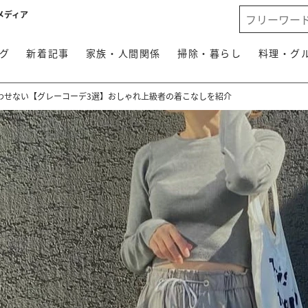
メディア
グ
新着記事
家族・人間関係
掃除・暮らし
料理・グ
わせない【グレーコーデ3選】おしゃれ上級者の着こなしを紹介