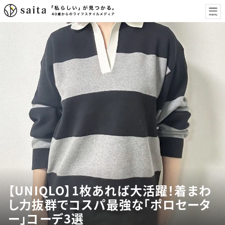
【UNIQLO】1枚あれば大活躍！着まわ
し力抜群でコスパ最強な「ポロセータ
ー」コーデ3選