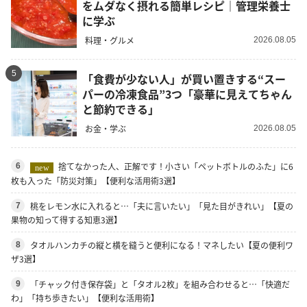
をムダなく摂れる簡単レシピ｜管理栄養士
に学ぶ
料理・グルメ
2026.08.05
5
「食費が少ない人」が買い置きする“スー
パーの冷凍食品”3つ「豪華に見えてちゃん
と節約できる」
お金・学ぶ
2026.08.05
捨てなかった人、正解です！小さい「ペットボトルのふた」に6
6
new
枚も入った「防災対策」【便利な活用術3選】
桃をレモン水に入れると…「夫に言いたい」「見た目がきれい」【夏の
7
果物の知って得する知恵3選】
タオルハンカチの縦と横を縫うと便利になる！マネしたい【夏の便利ワ
8
ザ3選】
「チャック付き保存袋」と「タオル2枚」を組み合わせると…「快適だ
9
わ」「持ち歩きたい」【便利な活用術】