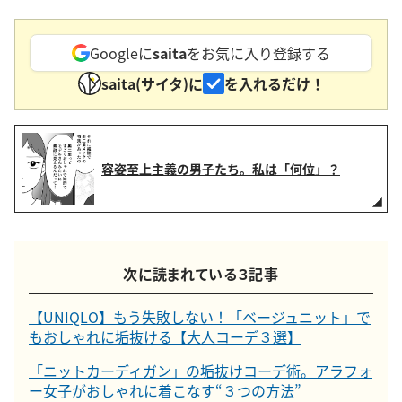
Googleに
saita
をお気に入り登録する
saita(サイタ)に
を入れるだけ！
容姿至上主義の男子たち。私は「何位」？
次に読まれている３記事
【UNIQLO】もう失敗しない！「ベージュニット」で
もおしゃれに垢抜ける【大人コーデ３選】
「ニットカーディガン」の垢抜けコーデ術。アラフォ
ー女子がおしゃれに着こなす“３つの方法”