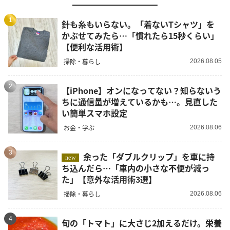
1
針も糸もいらない。「着ないTシャツ」を
かぶせてみたら…「慣れたら15秒くらい」
【便利な活用術】
掃除・暮らし
2026.08.05
2
【iPhone】オンになってない？知らないう
ちに通信量が増えているかも…。見直した
い簡単スマホ設定
お金・学ぶ
2026.08.06
3
余った「ダブルクリップ」を車に持
new
ち込んだら…「車内の小さな不便が減っ
た」【意外な活用術3選】
掃除・暮らし
2026.08.06
4
旬の「トマト」に大さじ2加えるだけ。栄養