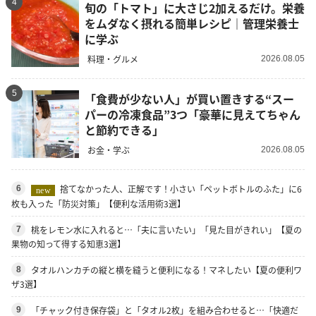
4
旬の「トマト」に大さじ2加えるだけ。栄養
をムダなく摂れる簡単レシピ｜管理栄養士
に学ぶ
料理・グルメ
2026.08.05
5
「食費が少ない人」が買い置きする“スー
パーの冷凍食品”3つ「豪華に見えてちゃん
と節約できる」
お金・学ぶ
2026.08.05
捨てなかった人、正解です！小さい「ペットボトルのふた」に6
6
new
枚も入った「防災対策」【便利な活用術3選】
桃をレモン水に入れると…「夫に言いたい」「見た目がきれい」【夏の
7
果物の知って得する知恵3選】
タオルハンカチの縦と横を縫うと便利になる！マネしたい【夏の便利ワ
8
ザ3選】
「チャック付き保存袋」と「タオル2枚」を組み合わせると…「快適だ
9