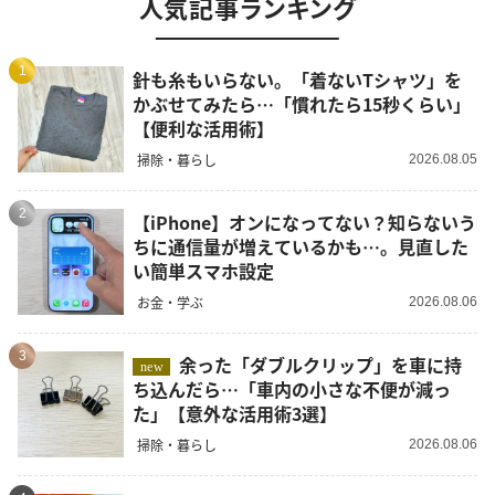
人気記事ランキング
1
針も糸もいらない。「着ないTシャツ」を
かぶせてみたら…「慣れたら15秒くらい」
【便利な活用術】
掃除・暮らし
2026.08.05
2
【iPhone】オンになってない？知らないう
ちに通信量が増えているかも…。見直した
い簡単スマホ設定
お金・学ぶ
2026.08.06
3
余った「ダブルクリップ」を車に持
new
ち込んだら…「車内の小さな不便が減っ
た」【意外な活用術3選】
掃除・暮らし
2026.08.06