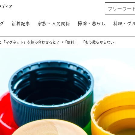
メディア
グ
新着記事
家族・人間関係
掃除・暮らし
料理・グ
と「マグネット」を組み合わせると？→「便利！」「もう散らからない」