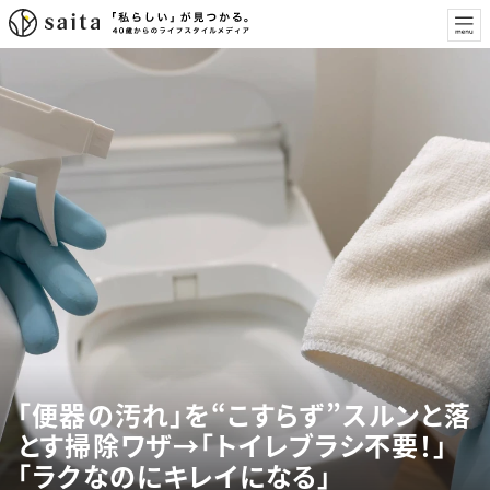
「便器の汚れ」を“こすらず”スルンと落
とす掃除ワザ→「トイレブラシ不要！」
「ラクなのにキレイになる」