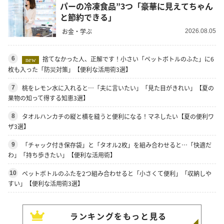
パーの冷凍食品”3つ「豪華に見えてちゃん
と節約できる」
お金・学ぶ
2026.08.05
捨てなかった人、正解です！小さい「ペットボトルのふた」に6
6
new
枚も入った「防災対策」【便利な活用術3選】
桃をレモン水に入れると…「夫に言いたい」「見た目がきれい」【夏の
7
果物の知って得する知恵3選】
タオルハンカチの縦と横を縫うと便利になる！マネしたい【夏の便利ワ
8
ザ3選】
「チャック付き保存袋」と「タオル2枚」を組み合わせると…「快適だ
9
わ」「持ち歩きたい」【便利な活用術】
ペットボトルのふたを2つ組み合わせると「小さくて便利」「収納しや
10
すい」【便利な活用術3選】
ランキングをもっと見る