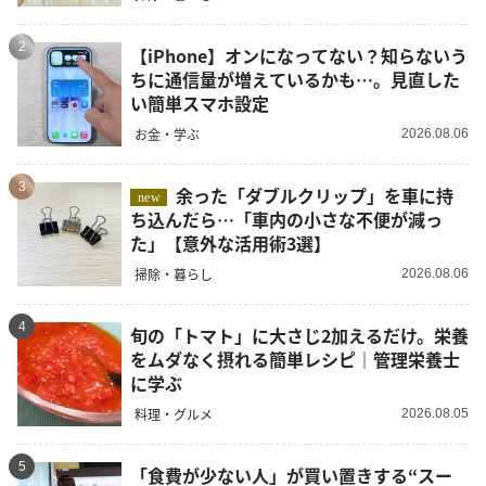
2
【iPhone】オンになってない？知らないう
ちに通信量が増えているかも…。見直した
い簡単スマホ設定
お金・学ぶ
2026.08.06
3
余った「ダブルクリップ」を車に持
new
ち込んだら…「車内の小さな不便が減っ
た」【意外な活用術3選】
掃除・暮らし
2026.08.06
4
旬の「トマト」に大さじ2加えるだけ。栄養
をムダなく摂れる簡単レシピ｜管理栄養士
に学ぶ
料理・グルメ
2026.08.05
5
「食費が少ない人」が買い置きする“スー