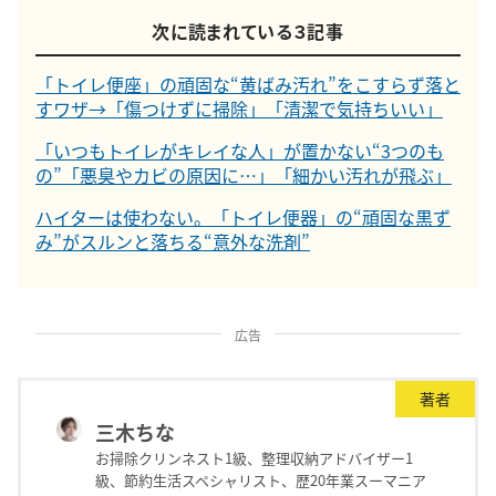
次に読まれている３記事
「トイレ便座」の頑固な“黄ばみ汚れ”をこすらず落と
すワザ→「傷つけずに掃除」「清潔で気持ちいい」
「いつもトイレがキレイな人」が置かない“3つのも
の”「悪臭やカビの原因に…」「細かい汚れが飛ぶ」
ハイターは使わない。「トイレ便器」の“頑固な黒ず
み”がスルンと落ちる“意外な洗剤”
広告
著者
三木ちな
お掃除クリンネスト1級、整理収納アドバイザー1
級、節約生活スペシャリスト、歴20年業スーマニア