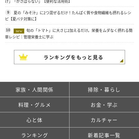
け」「かさばらない」【便利な活用術】
夏の「みそ汁」に2つ混ぜるだけ！たんぱく質や食物繊維も摂れるレシ
9
ピ【夏バテ対策に】
旬の「トマト」に大さじ2加えるだけ。栄養をムダなく摂れる簡
10
new
単レシピ｜管理栄養士に学ぶ
ランキングをもっと見る
家族・人間関係
掃除・暮らし
料理・グルメ
お金・学ぶ
心と体
カルチャー
ランキング
新着記事一覧