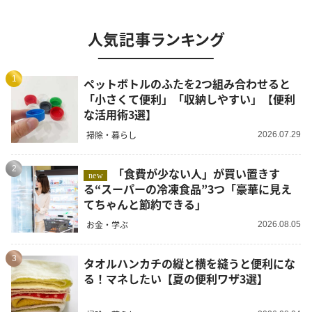
人気記事ランキング
1
ペットボトルのふたを2つ組み合わせると
「小さくて便利」「収納しやすい」【便利
な活用術3選】
掃除・暮らし
2026.07.29
2
「食費が少ない人」が買い置きす
new
る“スーパーの冷凍食品”3つ「豪華に見え
てちゃんと節約できる」
お金・学ぶ
2026.08.05
3
タオルハンカチの縦と横を縫うと便利にな
る！マネしたい【夏の便利ワザ3選】