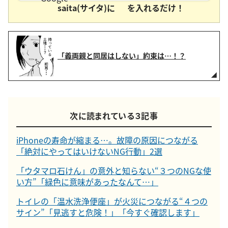
saita(サイタ)に
を入れるだけ！
「義両親と同居はしない」約束は…！？
次に読まれている３記事
iPhoneの寿命が縮まる…。故障の原因につながる
「絶対にやってはいけないNG行動」2選
「ウタマロ石けん」の意外と知らない“３つのNGな使
い方”「緑色に意味があったなんて…」
トイレの「温水洗浄便座」が火災につながる“４つの
サイン”「見逃すと危険！」「今すぐ確認します」