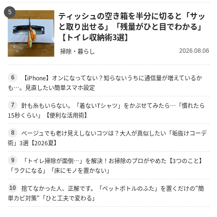
5
ティッシュの空き箱を半分に切ると「サッ
と取り出せる」「残量がひと目でわかる」
【トイレ収納術3選】
掃除・暮らし
2026.08.06
【iPhone】オンになってない？知らないうちに通信量が増えているか
6
も…。見直したい簡単スマホ設定
針も糸もいらない。「着ないTシャツ」をかぶせてみたら…「慣れたら
7
15秒くらい」【便利な活用術】
ベージュでも老け見えしないコツは？大人が真似したい「垢抜けコーデ
8
術」3選【2026夏】
「トイレ掃除が面倒…」を解決！お掃除のプロがやめた【3つのこと】
9
「ラクになる」「床にモノを置かない」
捨てなかった人、正解です。「ペットボトルのふた」を置くだけの"簡
10
単カビ対策"「ひと工夫で変わる」