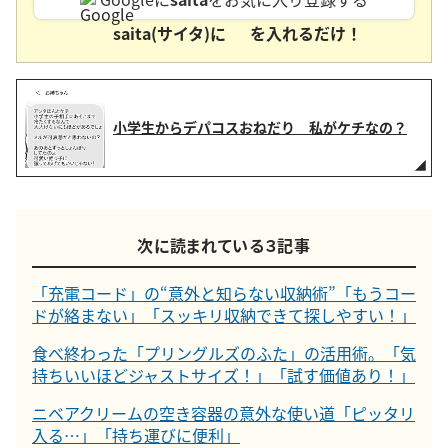
saita(サイタ)に
を入れるだけ！
小学生からデパコスおねだり 私がケチなの？
次に読まれている３記事
「充電コード」の“意外と知らない収納術”「もうコー
ドが絡まない」「スッキリ収納できて探しやすい！」
食べ終わった「プリングルズのふた」の活用術。「気
持ちいいほどジャストサイズ！」「試す価値あり！」
ニベアクリームの空き容器の意外な使い道「ピッタリ
入る…」「持ち運びに便利」