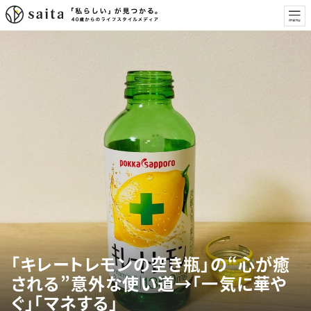
「キレートレモンの空き瓶」の“心が癒
される”意外な使い道→「一気に華や
ぐ」「マネする」