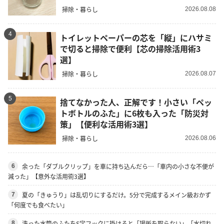
掃除・暮らし
2026.08.08
4
トイレットペーパーの芯を「縦」にハサミ
で切ると掃除で便利【芯の掃除活用術3
選】
掃除・暮らし
2026.08.07
5
捨てなかった人、正解です！小さい「ペッ
トボトルのふた」に6枚も入った「防災対
策」【便利な活用術3選】
掃除・暮らし
2026.08.06
余った「ダブルクリップ」を車に持ち込んだら…「車内の小さな不便が
6
減った」【意外な活用術3選】
夏の「きゅうり」は乱切りにするだけ。5分で完成するメイン級おかず
7
「何度でも食べたい」
洗った水筒のふたをS字フックに掛けると「場所を取らない」「水切れ
8