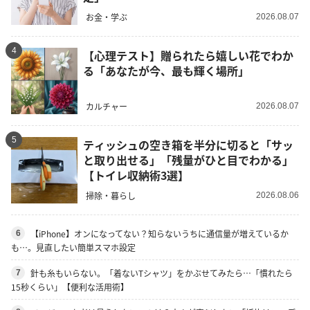
お金・学ぶ
2026.08.07
4
【心理テスト】贈られたら嬉しい花でわか
る「あなたが今、最も輝く場所」
カルチャー
2026.08.07
5
ティッシュの空き箱を半分に切ると「サッ
と取り出せる」「残量がひと目でわかる」
【トイレ収納術3選】
掃除・暮らし
2026.08.06
【iPhone】オンになってない？知らないうちに通信量が増えているか
6
も…。見直したい簡単スマホ設定
針も糸もいらない。「着ないTシャツ」をかぶせてみたら…「慣れたら
7
15秒くらい」【便利な活用術】