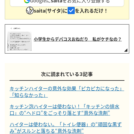
Googleに
saita
をお気に入り登録する
saita(サイタ)に
を入れるだけ！
小学生からデパコスおねだり 私がケチなの？
次に読まれている３記事
キッチンハイターの意外な効果「ピカピカになった」
「知らなかった」
キッチン泡ハイターは使わない！「キッチンの排水
口」の“ヘドロ”をごっそり落とす“意外な洗剤”
ハイターは使わない。「トイレ便器」の“頑固な黒ず
み”がスルンと落ちる“意外な洗剤”