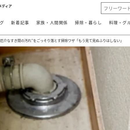
メディア
グ
新着記事
家族・人間関係
掃除・暮らし
料理・グ
“厄介なすき間の汚れ”をごっそり落とす掃除ワザ「もう見て見ぬふりはしない」