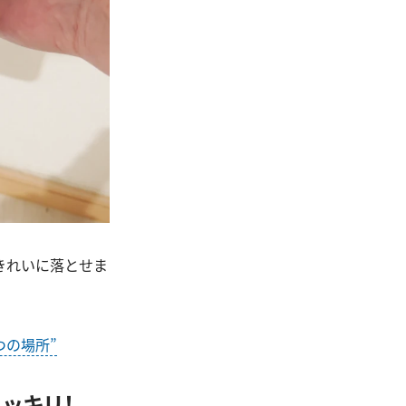
きれいに落とせま
つの場所”
ッキリ！