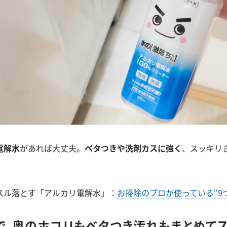
電解水
があれば大丈夫。
ベタつきや洗剤カスに
強く
、スッキリ
スル落とす「アルカリ電解水」：
お掃除のプロが使っている“9
で、奥のホコリもベタつき汚れもまとめてス