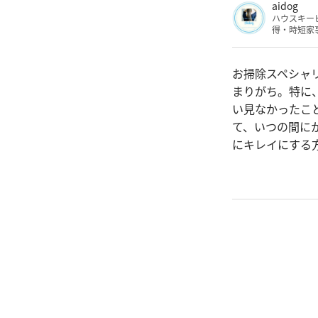
aidog
ハウスキー
得・時短家
お掃除スペシャリ
まりがち。特に
い見なかったこ
て、いつの間に
にキレイにする