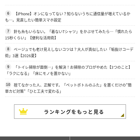
【iPhone】オンになってない？知らないうちに通信量が増えているか
6
も…。見直したい簡単スマホ設定
針も糸もいらない。「着ないTシャツ」をかぶせてみたら…「慣れたら
7
15秒くらい」【便利な活用術】
ベージュでも老け見えしないコツは？大人が真似したい「垢抜けコーデ
8
術」3選【2026夏】
「トイレ掃除が面倒…」を解決！お掃除のプロがやめた【3つのこと】
9
「ラクになる」「床にモノを置かない」
捨てなかった人、正解です。「ペットボトルのふた」を置くだけの"簡
10
単カビ対策"「ひと工夫で変わる」
ランキングをもっと見る