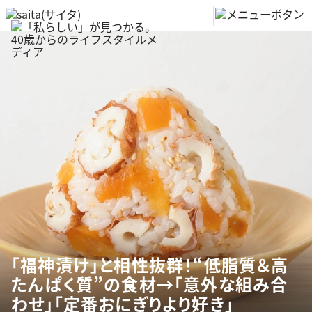
「福神漬け」と相性抜群！“低脂質＆高
たんぱく質”の食材→「意外な組み合
わせ」「定番おにぎりより好き」