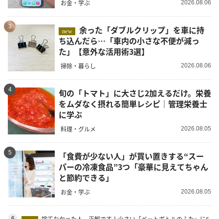
お金・学ぶ
2026.08.06
3
余った「ダブルクリップ」を車に持
new
ち込んだら…「車内の小さな不便が減っ
た」【意外な活用術3選】
掃除・暮らし
2026.08.06
4
旬の「トマト」に大さじ2加えるだけ。栄養
をムダなく摂れる簡単レシピ｜管理栄養士
に学ぶ
料理・グルメ
2026.08.05
5
「食費が少ない人」が買い置きする“スー
パーの冷凍食品”3つ「豪華に見えてちゃん
と節約できる」
お金・学ぶ
2026.08.05
捨てなかった人、正解です！小さい「ペットボトルのふた」に6
6