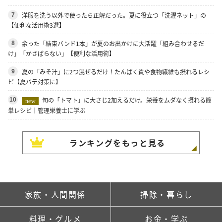
洋服を洗う以外で使ったら正解だった。夏に役立つ「洗濯ネット」の
7
【便利な活用術3選】
余った「結束バンド1本」が夏のお出かけに大活躍「組み合わせるだ
8
け」「かさばらない」【便利な活用術】
夏の「みそ汁」に2つ混ぜるだけ！たんぱく質や食物繊維も摂れるレシ
9
ピ【夏バテ対策に】
旬の「トマト」に大さじ2加えるだけ。栄養をムダなく摂れる簡
10
new
単レシピ｜管理栄養士に学ぶ
ランキングをもっと見る
家族・人間関係
掃除・暮らし
料理・グルメ
お金・学ぶ