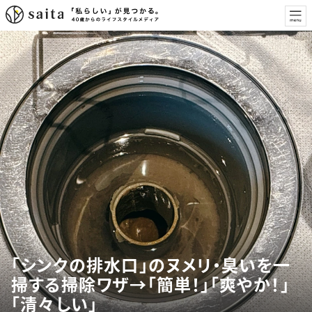
「シンクの排水口」のヌメリ・臭いを一
掃する掃除ワザ→「簡単！」「爽やか！」
「清々しい」