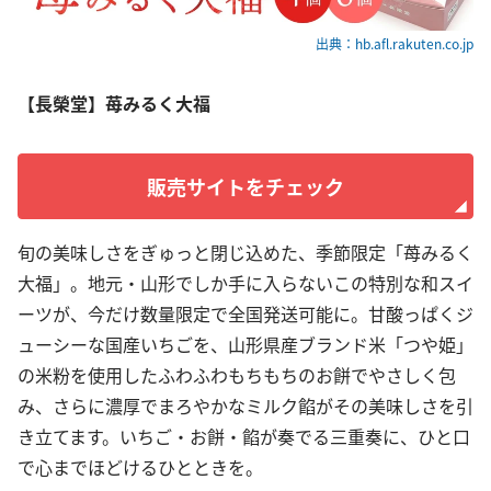
出典：hb.afl.rakuten.co.jp
【長榮堂】苺みるく大福
販売サイトをチェック
旬の美味しさをぎゅっと閉じ込めた、季節限定「苺みるく
大福」。地元・山形でしか手に入らないこの特別な和スイ
ーツが、今だけ数量限定で全国発送可能に。甘酸っぱくジ
ューシーな国産いちごを、山形県産ブランド米「つや姫」
の米粉を使用したふわふわもちもちのお餅でやさしく包
み、さらに濃厚でまろやかなミルク餡がその美味しさを引
き立てます。いちご・お餅・餡が奏でる三重奏に、ひと口
で心までほどけるひとときを。