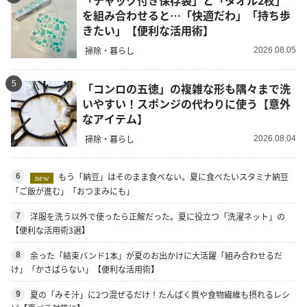
「チャック付き保存袋」と「タオル2枚」
を組み合わせると…「快適だわ」「持ち歩
きたい」【便利な活用術】
掃除・暮らし
2026.08.05
5
「コンロの五徳」の複雑な形も隅々まで洗
いやすい！スポンジの代わりに使う【意外
なアイテム】
掃除・暮らし
2026.08.04
もう「納豆」はそのまま食べない。夏に食べたいスタミナ納豆
6
new
「ご飯が進む」「おつまみにも」
洋服を洗う以外で使ったら正解だった。夏に役立つ「洗濯ネット」の
7
【便利な活用術3選】
余った「結束バンド1本」が夏のお出かけに大活躍「組み合わせるだ
8
け」「かさばらない」【便利な活用術】
夏の「みそ汁」に2つ混ぜるだけ！たんぱく質や食物繊維も摂れるレシ
9