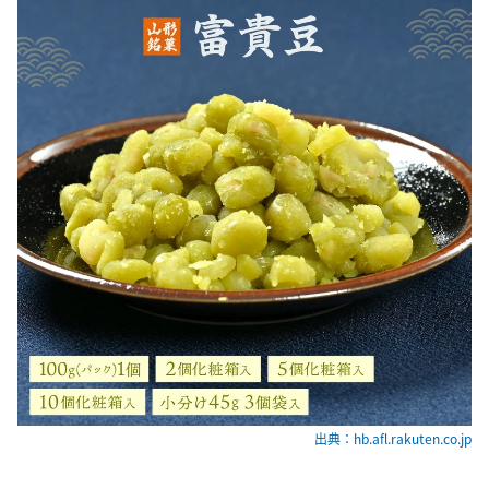
出典：hb.afl.rakuten.co.jp