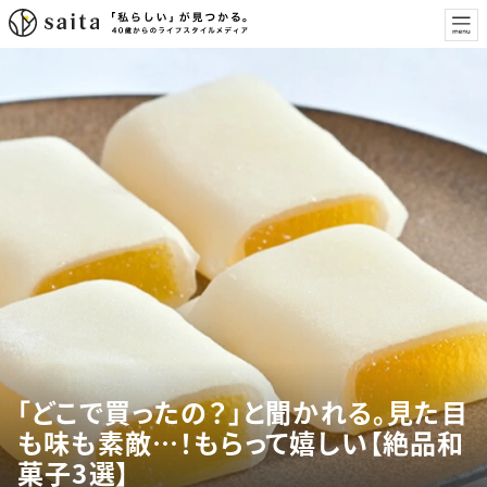
「どこで買ったの？」と聞かれる。見た目
も味も素敵…！もらって嬉しい【絶品和
菓子3選】