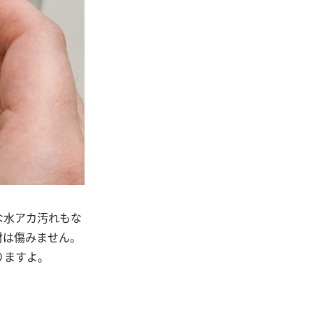
な水アカ汚れもな
材は傷みません。
りますよ。