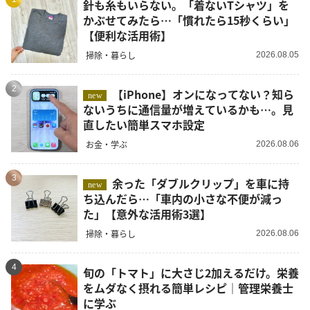
針も糸もいらない。「着ないTシャツ」を
かぶせてみたら…「慣れたら15秒くらい」
【便利な活用術】
掃除・暮らし
2026.08.05
2
【iPhone】オンになってない？知ら
new
ないうちに通信量が増えているかも…。見
直したい簡単スマホ設定
お金・学ぶ
2026.08.06
3
余った「ダブルクリップ」を車に持
new
ち込んだら…「車内の小さな不便が減っ
た」【意外な活用術3選】
掃除・暮らし
2026.08.06
4
旬の「トマト」に大さじ2加えるだけ。栄養
をムダなく摂れる簡単レシピ｜管理栄養士
に学ぶ