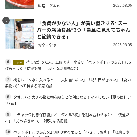
料理・グルメ
2026.08.05
5
「食費が少ない人」が買い置きする“スー
パーの冷凍食品”3つ「豪華に見えてちゃん
と節約できる」
お金・学ぶ
2026.08.05
捨てなかった人、正解です！小さい「ペットボトルのふた」に6
6
new
枚も入った「防災対策」【便利な活用術3選】
桃をレモン水に入れると…「夫に言いたい」「見た目がきれい」【夏の
7
果物の知って得する知恵3選】
タオルハンカチの縦と横を縫うと便利になる！マネしたい【夏の便利ワ
8
ザ3選】
「チャック付き保存袋」と「タオル2枚」を組み合わせると…「快適だ
9
わ」「持ち歩きたい」【便利な活用術】
ペットボトルのふたを2つ組み合わせると「小さくて便利」「収納しや
10