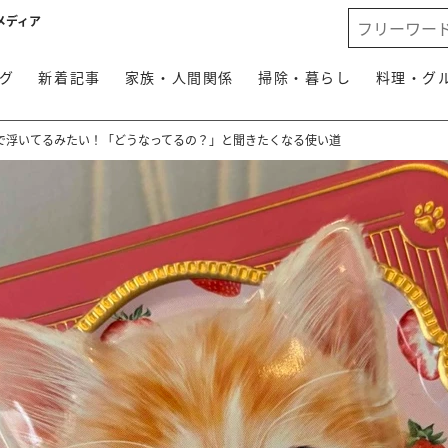
メディア
グ
新着記事
家族・人間関係
掃除・暮らし
料理・グ
関で浮いてるみたい！「どうなってるの？」と聞きたくなる使い道