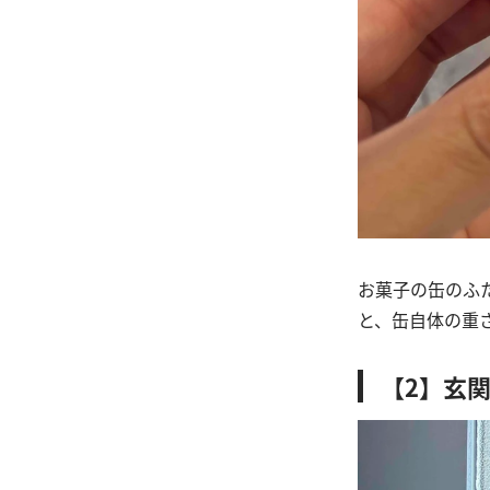
お菓子の缶のふ
と、缶自体の重
【2】玄