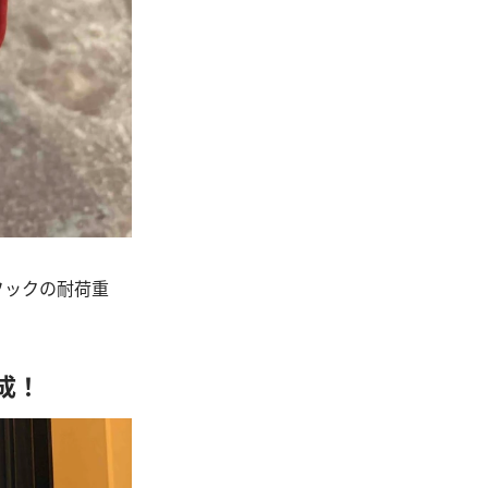
フックの耐荷重
成！