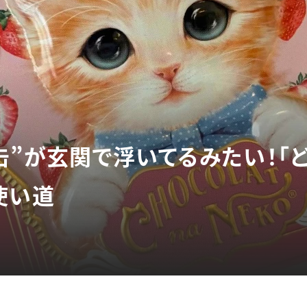
缶”が玄関で浮いてるみたい！「ど
使い道