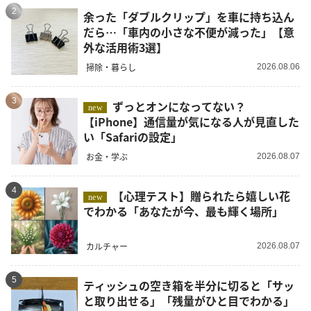
2
余った「ダブルクリップ」を車に持ち込ん
だら…「車内の小さな不便が減った」【意
外な活用術3選】
掃除・暮らし
2026.08.06
3
ずっとオンになってない？
new
【iPhone】通信量が気になる人が見直した
い「Safariの設定」
お金・学ぶ
2026.08.07
4
【心理テスト】贈られたら嬉しい花
new
でわかる「あなたが今、最も輝く場所」
カルチャー
2026.08.07
5
ティッシュの空き箱を半分に切ると「サッ
と取り出せる」「残量がひと目でわかる」