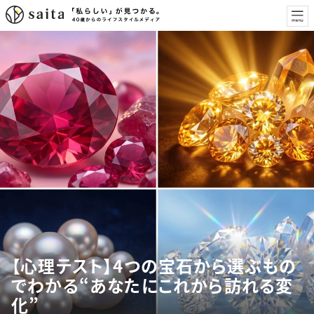
【心理テスト】4つの宝石から選ぶもの
でわかる“あなたにこれから訪れる変
化”