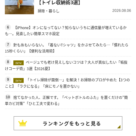
【トイレ収納術3選】
掃除・暮らし
2026.08.06
【iPhone】オンになってない？知らないうちに通信量が増えているか
6
も…。見直したい簡単スマホ設定
針も糸もいらない。「着ないTシャツ」をかぶせてみたら…「慣れたら
7
15秒くらい」【便利な活用術】
ベージュでも老け見えしないコツは？大人が真似したい「垢抜
8
new
けコーデ術」3選【2026夏】
「トイレ掃除が面倒…」を解決！お掃除のプロがやめた【3つの
9
new
こと】「ラクになる」「床にモノを置かない」
捨てなかった人、正解です。「ペットボトルのふた」を置くだけの"簡
10
単カビ対策"「ひと工夫で変わる」
ランキングをもっと見る