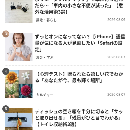
だら…「車内の小さな不便が減った」【意
外な活用術3選】
掃除・暮らし
2026.08.06
3
ずっとオンになってない？【iPhone】通信
量が気になる人が見直したい「Safariの設
定」
お金・学ぶ
2026.08.07
4
【心理テスト】贈られたら嬉しい花でわか
る「あなたが今、最も輝く場所」
カルチャー
2026.08.07
5
ティッシュの空き箱を半分に切ると「サッ
と取り出せる」「残量がひと目でわかる」
【トイレ収納術3選】