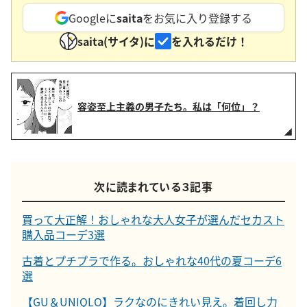
Googleに
saita
をお気に入り登録する
saita(サイタ)に
を入れるだけ！
容姿至上主義の男子たち。私は「何位」？
次に読まれている３記事
買って大正解！おしゃれな大人女子が選んだセカスト
購入品コーデ3選
古着とプチプラで作る。おしゃれな40代の夏コーデ6
選
【GU＆UNIQLO】ラクなのにきれい見え。着回し力