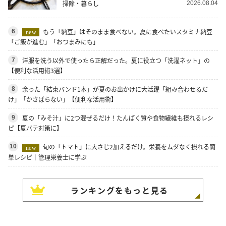
掃除・暮らし
2026.08.04
もう「納豆」はそのまま食べない。夏に食べたいスタミナ納豆
6
new
「ご飯が進む」「おつまみにも」
洋服を洗う以外で使ったら正解だった。夏に役立つ「洗濯ネット」の
7
【便利な活用術3選】
余った「結束バンド1本」が夏のお出かけに大活躍「組み合わせるだ
8
け」「かさばらない」【便利な活用術】
夏の「みそ汁」に2つ混ぜるだけ！たんぱく質や食物繊維も摂れるレシ
9
ピ【夏バテ対策に】
旬の「トマト」に大さじ2加えるだけ。栄養をムダなく摂れる簡
10
new
単レシピ｜管理栄養士に学ぶ
ランキングをもっと見る