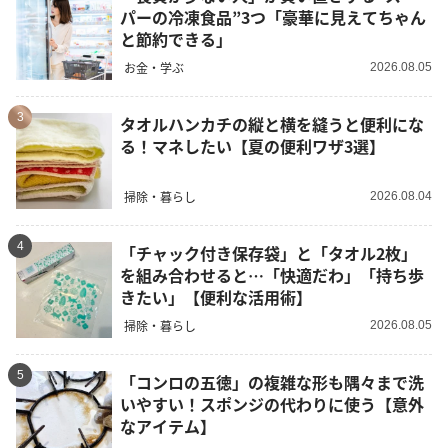
パーの冷凍食品”3つ「豪華に見えてちゃん
と節約できる」
お金・学ぶ
2026.08.05
3
タオルハンカチの縦と横を縫うと便利にな
る！マネしたい【夏の便利ワザ3選】
掃除・暮らし
2026.08.04
4
「チャック付き保存袋」と「タオル2枚」
を組み合わせると…「快適だわ」「持ち歩
きたい」【便利な活用術】
掃除・暮らし
2026.08.05
5
「コンロの五徳」の複雑な形も隅々まで洗
いやすい！スポンジの代わりに使う【意外
なアイテム】