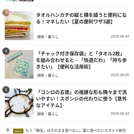
3
タオルハンカチの縦と横を縫うと便利にな
る！マネしたい【夏の便利ワザ3選】
掃除・暮らし
2026.08.04
4
「チャック付き保存袋」と「タオル2枚」
を組み合わせると…「快適だわ」「持ち歩
きたい」【便利な活用術】
掃除・暮らし
2026.08.05
5
「コンロの五徳」の複雑な形も隅々まで洗
いやすい！スポンジの代わりに使う【意外
なアイテム】
掃除・暮らし
2026.08.04
もう「納豆」はそのまま食べない。夏に食べたいスタミナ納豆
6
new