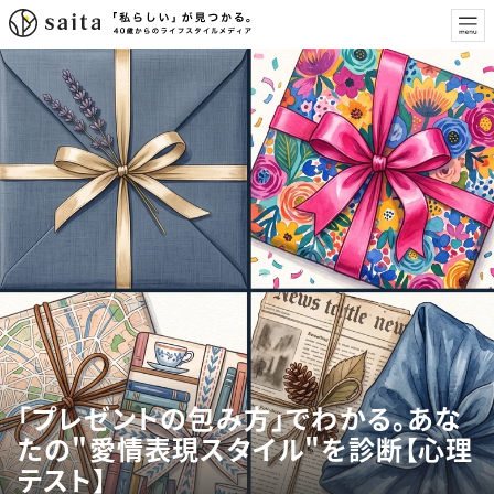
「プレゼントの包み方」でわかる。あな
たの"愛情表現スタイル"を診断【心理
テスト】