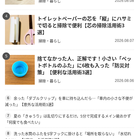
掃除・暮らし
2026.08.08
4
トイレットペーパーの芯を「縦」にハサミ
で切ると掃除で便利【芯の掃除活用術3
選】
掃除・暮らし
2026.08.07
5
捨てなかった人、正解です！小さい「ペッ
トボトルのふた」に6枚も入った「防災対
策」【便利な活用術3選】
掃除・暮らし
2026.08.06
余った「ダブルクリップ」を車に持ち込んだら…「車内の小さな不便が
6
減った」【意外な活用術3選】
夏の「きゅうり」は乱切りにするだけ。5分で完成するメイン級おかず
7
「何度でも食べたい」
洗った水筒のふたをS字フックに掛けると「場所を取らない」「水切れ
8