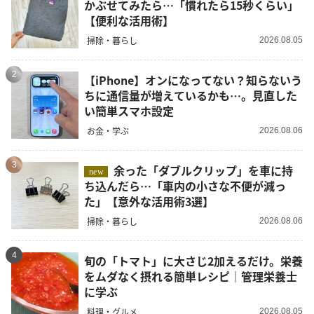
かぶせてみたら…「慣れたら15秒くらい」
【便利な活用術】
掃除・暮らし
2026.08.05
2
【iPhone】オンになってない？知らないう
ちに通信量が増えているかも…。見直した
い簡単スマホ設定
お金・学ぶ
2026.08.06
3
余った「ダブルクリップ」を車に持
new
ち込んだら…「車内の小さな不便が減っ
た」【意外な活用術3選】
掃除・暮らし
2026.08.06
4
旬の「トマト」に大さじ2加えるだけ。栄養
をムダなく摂れる簡単レシピ｜管理栄養士
に学ぶ
料理・グルメ
2026.08.05