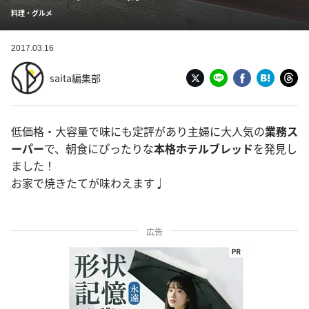
料理・グルメ
2017.03.16
saita編集部
低価格・大容量で味にも定評があり主婦に大人気の
業務ス
ーパー
で、朝食にぴったりな
本格ホテルブレッド
を発見し
ました！
お家で焼きたてが味わえます♩
広告