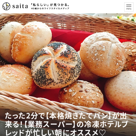
たった2分で【本格焼きたてパン】が出
来る！【業務スーパー】の冷凍ホテルブ
レッドが忙しい朝にオススメ♡