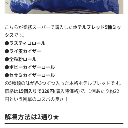
こちらが業務スーパーで購入した
ホテルブレッド5種ミッ
クス
です。
●ラスティコロール
●ライ麦カイザー
●全粒粉ロール
●ポピーカイザーロール
●セサミカイザーロール
の5種類の味が各3つずつ入った本格ホテルブレッドです。
価格は
15個入りで328円
(購入時価格)で、1個あたり約22
円という衝撃のコスパの良さ！
解凍方法は2通り★