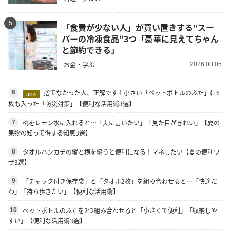
5
「食費が少ない人」が買い置きする“スー
パーの冷凍食品”3つ「豪華に見えてちゃん
と節約できる」
お金・学ぶ
2026.08.05
捨てなかった人、正解です！小さい「ペットボトルのふた」に6
6
new
枚も入った「防災対策」【便利な活用術3選】
桃をレモン水に入れると…「夫に言いたい」「見た目がきれい」【夏の
7
果物の知って得する知恵3選】
タオルハンカチの縦と横を縫うと便利になる！マネしたい【夏の便利ワ
8
ザ3選】
「チャック付き保存袋」と「タオル2枚」を組み合わせると…「快適だ
9
わ」「持ち歩きたい」【便利な活用術】
ペットボトルのふたを2つ組み合わせると「小さくて便利」「収納しや
10
すい」【便利な活用術3選】