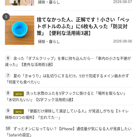
掃除・暮らし
2026.08.07
5
捨てなかった人、正解です！小さい「ペッ
トボトルのふた」に6枚も入った「防災対
策」【便利な活用術3選】
掃除・暮らし
2026.08.06
余った「ダブルクリップ」を車に持ち込んだら…「車内の小さな不便が
6
減った」【意外な活用術3選】
夏の「きゅうり」は乱切りにするだけ。5分で完成するメイン級おかず
7
「何度でも食べたい」
洗った水筒のふたをS字フックに掛けると「場所を取らない」
8
new
「水切れもいい」【S字フック活用術3選】
「便器だけ掃除して満足している人」が見逃しがちな【トイレ
9
new
掃除の3つの場所】「忘れてた…」
ずっとオンになってない？【iPhone】通信量が気になる人が見直したい
10
「Safariの設定」