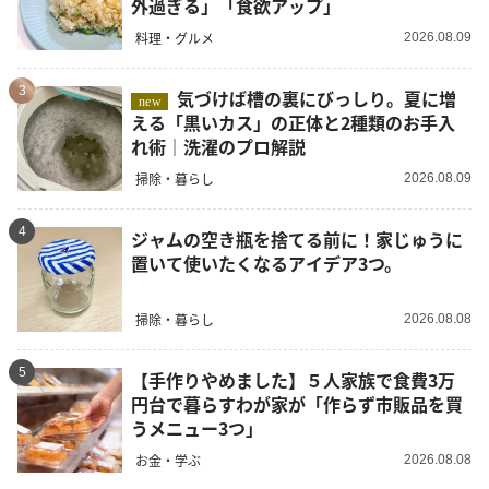
外過ぎる」「食欲アップ」
料理・グルメ
2026.08.09
3
気づけば槽の裏にびっしり。夏に増
new
える「黒いカス」の正体と2種類のお手入
れ術｜洗濯のプロ解説
掃除・暮らし
2026.08.09
4
ジャムの空き瓶を捨てる前に！家じゅうに
置いて使いたくなるアイデア3つ。
掃除・暮らし
2026.08.08
5
【手作りやめました】５人家族で食費3万
円台で暮らすわが家が「作らず市販品を買
うメニュー3つ」
お金・学ぶ
2026.08.08