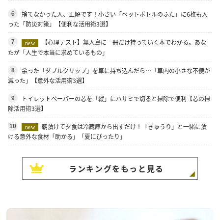
捨てなかった人、正解です！小さい「ペットボトルのふた」に6枚も入
6
った「防災対策」【便利な活用術3選】
【心理テスト】無人島に一冊だけ持っていく本でわかる。あな
7
new
たが「人生で本当に求めているもの」
余った「ダブルクリップ」を車に持ち込んだら…「車内の小さな不便が
8
減った」【意外な活用術3選】
トイレットペーパーの芯を「縦」にハサミで切ると掃除で便利【芯の掃
9
除活用術3選】
朝漬けて夕食は冷蔵庫から出すだけ！「きゅうり」と一緒に漬
10
new
ける意外な食材「助かる」「夏にぴったり」
ランキングをもっと見る