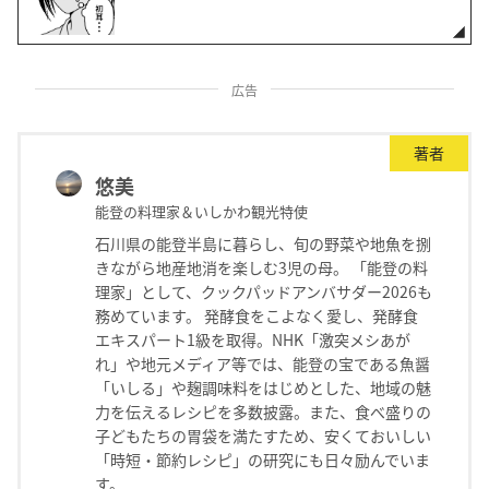
広告
著者
悠美
能登の料理家＆いしかわ観光特使
石川県の能登半島に暮らし、旬の野菜や地魚を捌
きながら地産地消を楽しむ3児の母。 「能登の料
理家」として、クックパッドアンバサダー2026も
務めています。 発酵食をこよなく愛し、発酵食
エキスパート1級を取得。NHK「激突メシあが
れ」や地元メディア等では、能登の宝である魚醤
「いしる」や麹調味料をはじめとした、地域の魅
力を伝えるレシピを多数披露。また、食べ盛りの
子どもたちの胃袋を満たすため、安くておいしい
「時短・節約レシピ」の研究にも日々励んでいま
す。