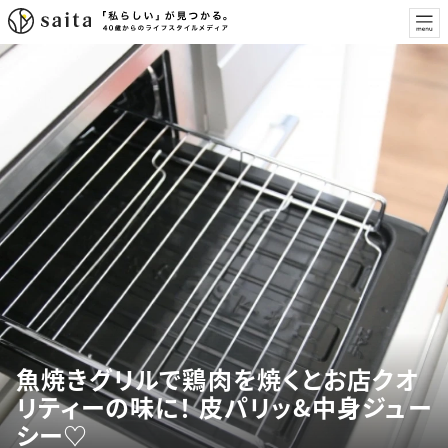
魚焼きグリルで鶏肉を焼くとお店クオ
リティーの味に！ 皮パリッ&中身ジュー
シー♡