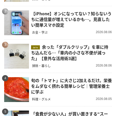
2
【iPhone】オンになってない？知らないう
ちに通信量が増えているかも…。見直した
い簡単スマホ設定
お金・学ぶ
2026.08.06
3
余った「ダブルクリップ」を車に持
new
ち込んだら…「車内の小さな不便が減っ
た」【意外な活用術3選】
掃除・暮らし
2026.08.06
4
旬の「トマト」に大さじ2加えるだけ。栄養
をムダなく摂れる簡単レシピ｜管理栄養士
に学ぶ
料理・グルメ
2026.08.05
5
「食費が少ない人」が買い置きする“スー