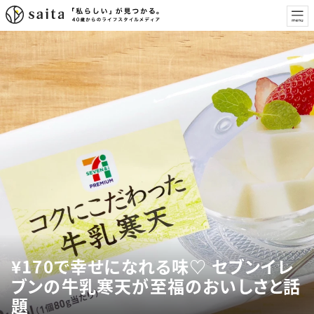
¥170で幸せになれる味♡ セブンイレ
ブンの牛乳寒天が至福のおいしさと話
題