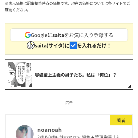
※表示価格は記事執筆時点の価格です。現在の価格については各サイトでご
確認ください。
Googleに
saita
をお気に入り登録する
saita(サイタ)に
を入れるだけ！
容姿至上主義の男子たち。私は「何位」？
広告
著者
noanoah
2歳＆0歳姉妹のママ＊ 資格★管理栄養士&