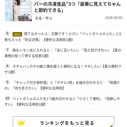
パーの冷凍食品”3つ「豪華に見えてちゃん
と節約できる」
お金・学ぶ
2026.08.05
捨てなかった人、正解です！小さい「ペットボトルのふた」に6
6
new
枚も入った「防災対策」【便利な活用術3選】
桃をレモン水に入れると…「夫に言いたい」「見た目がきれい」【夏の
7
果物の知って得する知恵3選】
タオルハンカチの縦と横を縫うと便利になる！マネしたい【夏の便利ワ
8
ザ3選】
「チャック付き保存袋」と「タオル2枚」を組み合わせると…「快適だ
9
わ」「持ち歩きたい」【便利な活用術】
ペットボトルのふたを2つ組み合わせると「小さくて便利」「収納しや
10
すい」【便利な活用術3選】
ランキングをもっと見る