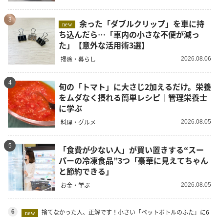
3
余った「ダブルクリップ」を車に持
new
ち込んだら…「車内の小さな不便が減っ
た」【意外な活用術3選】
掃除・暮らし
2026.08.06
4
旬の「トマト」に大さじ2加えるだけ。栄養
をムダなく摂れる簡単レシピ｜管理栄養士
に学ぶ
料理・グルメ
2026.08.05
5
「食費が少ない人」が買い置きする“スー
パーの冷凍食品”3つ「豪華に見えてちゃん
と節約できる」
お金・学ぶ
2026.08.05
捨てなかった人、正解です！小さい「ペットボトルのふた」に6
6
new